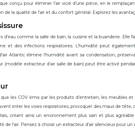
ique conçu pour éliminer l’air vicié d’une pièce, en le remplaça
on de la qualité de l’air et du confort général. Explorez les avantage
sissure
es d’eau comme la salle de bain, la cuisine et la buanderie. Ell
thme et des infections respiratoires. L’humidité peut égaleme
ir Atlantic élimine l’humidité avant sa condensation, préservant
eur (modèle extracteur d’air salle de bain) peut être activé penda
eur
ls que les COV émis par les produits d’entretien, les meubles et
uvent irriter les voies respiratoires, provoquer des maux de tête,
air frais, créant ainsi un environnement plus sain et plus agréab
té de l’air. Pensez à choisir un extracteur d’air silencieux pour un