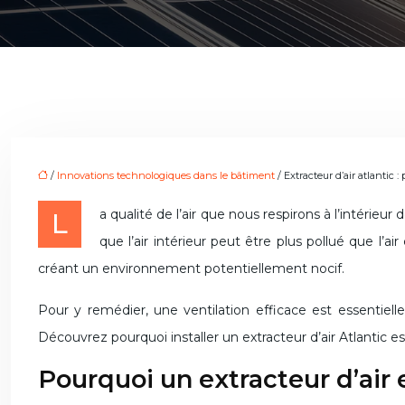
/
Innovations technologiques dans le bâtiment
/ Extracteur d’air atlantic :
La qualité de l’air que nous respirons à l’intérieur de nos maisons a un impact direct sur notre santé et notre bien-être. L’Agence de la transition écologique (ADEME) estime
que l’air intérieur peut être plus pollué que l
créant un environnement potentiellement nocif.
Pour y remédier, une ventilation efficace est essentielle
Découvrez pourquoi installer un extracteur d’air Atlantic e
Pourquoi un extracteur d’air e