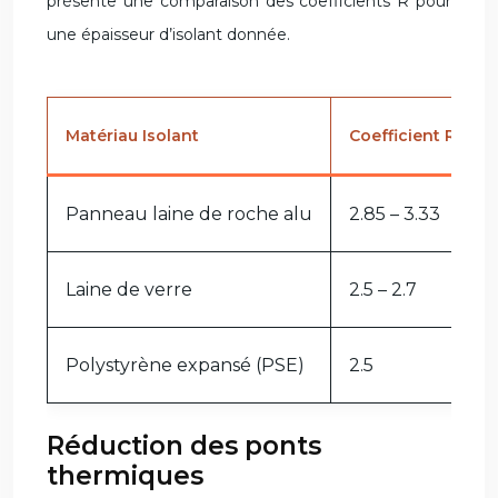
présente une comparaison des coefficients R pour
une épaisseur d’isolant donnée.
Matériau Isolant
Coefficient R (m
Panneau laine de roche alu
2.85 – 3.33
Laine de verre
2.5 – 2.7
Polystyrène expansé (PSE)
2.5
Réduction des ponts
thermiques